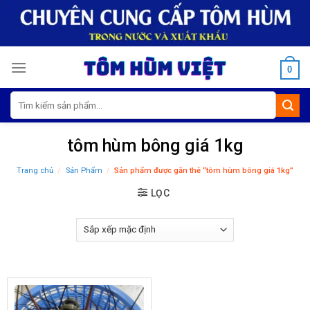
Skip
to
content
0
Tìm
kiếm:
tôm hùm bông giá 1kg
Trang chủ
/
Sản Phẩm
/
Sản phẩm được gắn thẻ “tôm hùm bông giá 1kg”
LỌC