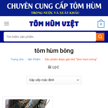
Skip
to
content
0
Tìm
kiếm:
tôm hùm bông
Trang chủ
/
Sản Phẩm
/
Sản phẩm được gắn thẻ “tôm hùm bông”
LỌC