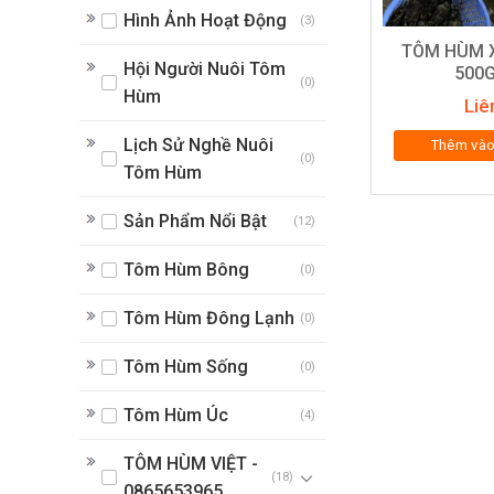
Hình Ảnh Hoạt Động
(3)
TÔM HÙM 
Hội Người Nuôi Tôm
500
(0)
Hùm
Liê
Lịch Sử Nghề Nuôi
Thêm vào
(0)
Tôm Hùm
Sản Phẩm Nổi Bật
(12)
Tôm Hùm Bông
(0)
Tôm Hùm Đông Lạnh
(0)
Tôm Hùm Sống
(0)
Tôm Hùm Úc
(4)
TÔM HÙM VIỆT -
(18)
0865653965