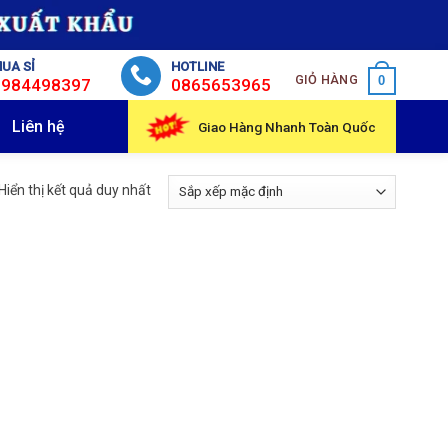
UA SỈ
HOTLINE
GIỎ HÀNG
0
0984498397
0865653965
Liên hệ
Giao Hàng Nhanh Toàn Quốc
Hiển thị kết quả duy nhất