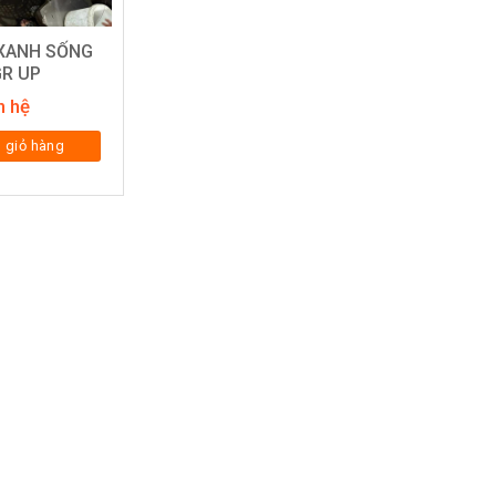
XANH SỐNG
GR UP
n hệ
 giỏ hàng