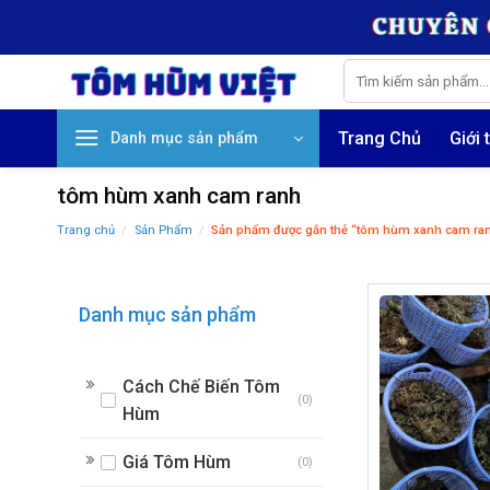
Skip
to
content
Tìm
kiếm:
Trang Chủ
Giới 
Danh mục sản phẩm
tôm hùm xanh cam ranh
Trang chủ
/
Sản Phẩm
/
Sản phẩm được gắn thẻ “tôm hùm xanh cam ra
Danh mục sản phẩm
Cách Chế Biến Tôm
(0)
Hùm
Giá Tôm Hùm
(0)