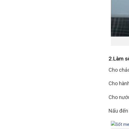
2.Làm s
Cho chảo
Cho hành
Cho nước
Nấu đến k