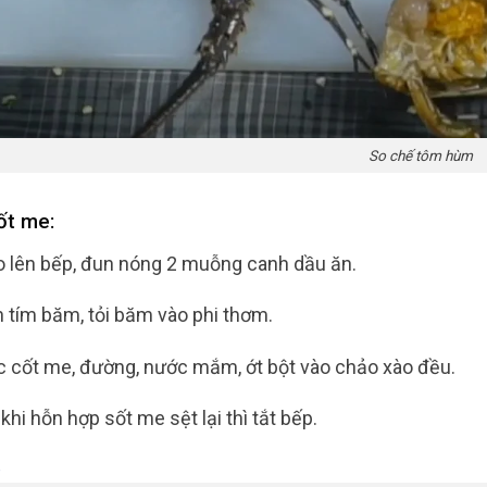
So chế tôm hùm
ốt me:
 lên bếp, đun nóng 2 muỗng canh dầu ăn.
 tím băm, tỏi băm vào phi thơm.
 cốt me, đường, nước mắm, ớt bột vào chảo xào đều.
hi hỗn hợp sốt me sệt lại thì tắt bếp.