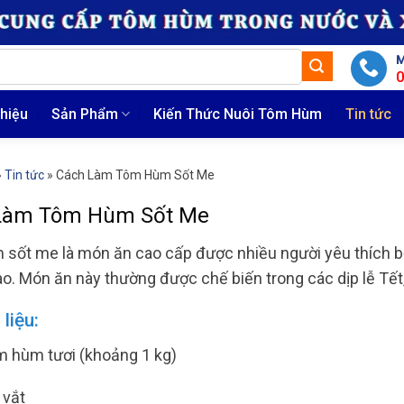
M
thiệu
Sản Phẩm
Kiến Thức Nuôi Tôm Hùm
Tin tức
»
Tin tức
»
Cách Làm Tôm Hùm Sốt Me
Làm Tôm Hùm Sốt Me
sốt me là món ăn cao cấp được nhiều người yêu thích bởi
o. Món ăn này thường được chế biến trong các dịp lễ Tết,
liệu:
m hùm tươi (khoảng 1 kg)
 vắt