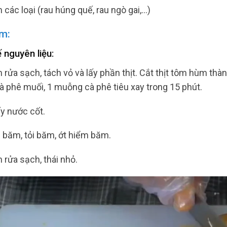
các loại (rau húng quế, rau ngò gai,…)
m:
 nguyên liệu:
rửa sạch, tách vỏ và lấy phần thịt. Cắt thịt tôm hùm thà
 phê muối, 1 muỗng cà phê tiêu xay trong 15 phút.
ấy nước cốt.
 băm, tỏi băm, ớt hiểm băm.
 rửa sạch, thái nhỏ.