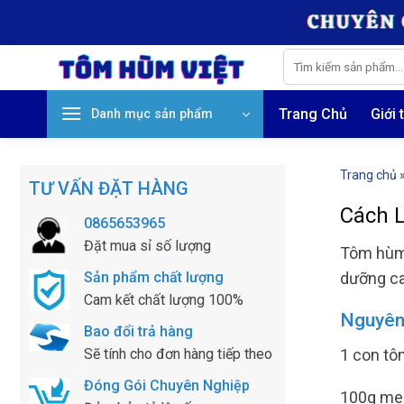
Skip
to
content
Tìm
kiếm:
Trang Chủ
Giới 
Danh mục sản phẩm
Trang chủ
TƯ VẤN ĐẶT HÀNG
Cách 
0865653965
Đặt mua sỉ số lượng
Tôm hùm 
dưỡng ca
Sản phẩm chất lượng
Cam kết chất lượng 100%
Nguyên 
Bao đổi trả hàng
1 con tô
Sẽ tính cho đơn hàng tiếp theo
Đóng Gói Chuyên Nghiệp
100g me