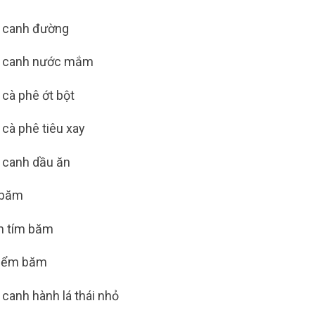
 canh đường
 canh nước mắm
cà phê ớt bột
cà phê tiêu xay
 canh dầu ăn
i băm
h tím băm
hiểm băm
canh hành lá thái nhỏ