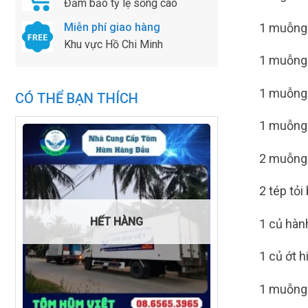
Đảm bảo tỷ lệ sống cao
1 muỗng
Miễn phí giao hàng
Khu vực Hồ Chi Minh
1 muỗng
1 muỗng 
CÓ THỂ BẠN THÍCH
1 muỗng 
2 muỗng
2 tép tỏ
HẾT HÀNG
1 củ hàn
1 củ ớt 
1 muỗng 