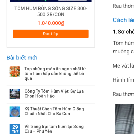
Rau thơm 
TÔM HÙM BÔNG SỐNG SIZE 300-
500 GR/CON
Cách là
1.040.000
₫
1.Sơ chế
Đọc tiếp
Tôm hùm 
muỗng cà
Bài biết mới
Me vắt l
Top những món ăn ngon nhất từ
tôm hùm hấp dẫn không thể bỏ
qua
Hành tím
Công Ty Tôm Hùm Việt: Sự Lựa
Rau thơm
Chọn Hoàn Hảo
Kỹ Thuật Chọn Tôm Hùm Giống
Chuẩn Nhất Cho Bà Con
Về trang trại tôm hùm tại Sông
29
Cầu – Phú Yên
Th7