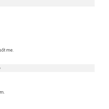
sốt me.
e
ơm.