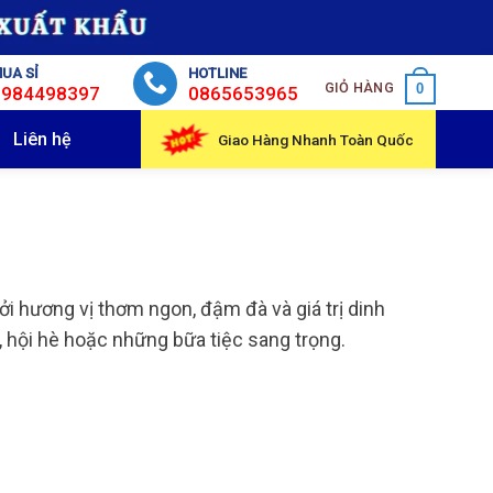
UA SỈ
HOTLINE
GIỎ HÀNG
0
0984498397
0865653965
Liên hệ
Giao Hàng Nhanh Toàn Quốc
 hương vị thơm ngon, đậm đà và giá trị dinh
 hội hè hoặc những bữa tiệc sang trọng.