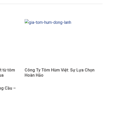
t từ tôm
Công Ty Tôm Hùm Việt: Sự Lựa Chọn
ua
Hoàn Hảo
ông Cầu –