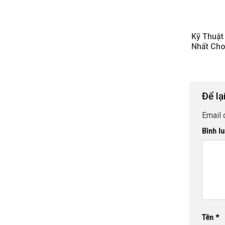
Kỹ Thuậ
Nhất Cho
Để lạ
Email 
Bình l
Tên
*