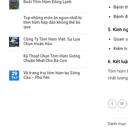
Đuôi Tôm Hùm Đông Lạnh
Bệnh th
Bệnh đ
Top những món ăn ngon nhất từ
tôm hùm hấp dẫn không thể bỏ
qua
5. Kinh 
Quan sá
Công Ty Tôm Hùm Việt: Sự Lựa
Chọn Hoàn Hảo
Kiểm tr
Kỹ Thuật Chọn Tôm Hùm Giống
Chuẩn Nhất Cho Bà Con
6. Kết luậ
Tôm hùm bô
Về trang trại tôm hùm tại Sông
29
Cầu – Phú Yên
chất lượng
Th7
Danh mục: