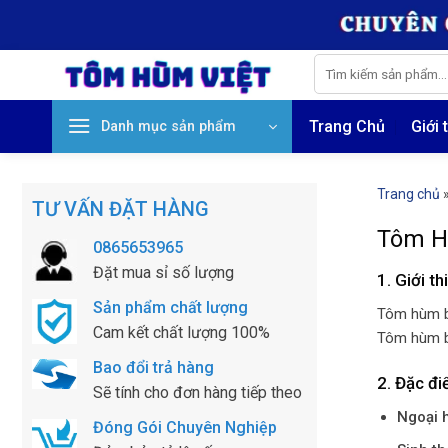
Skip
to
content
Tìm
kiếm:
Trang Chủ
Giới 
Danh mục sản phẩm
Trang chủ
TƯ VẤN ĐẶT HÀNG
Tôm Hù
0865653965
Đặt mua sỉ số lượng
1. Giới t
Sản phẩm chất lượng
Tôm hùm b
Cam kết chất lượng 100%
Tôm hùm bô
Bao đổi trả hàng
2. Đặc đi
Sẽ tính cho đơn hàng tiếp theo
Ngoại h
Đóng Gói Chuyên Nghiệp