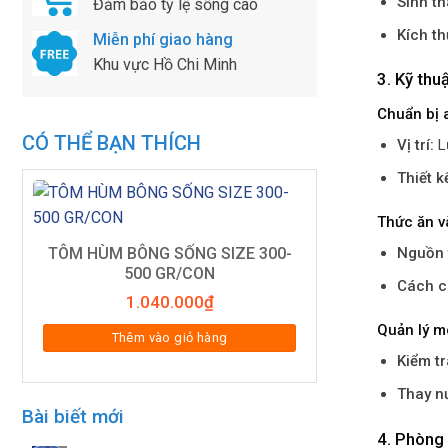
Sinh th
Đảm bảo tỷ lệ sống cao
Kích th
Miễn phí giao hàng
Khu vực Hồ Chi Minh
3. Kỹ th
Chuẩn bị 
CÓ THỂ BẠN THÍCH
Vị trí:
Lự
Thiết k
Thức ăn v
TÔM HÙM BÔNG SỐNG SIZE 300-
Nguồn 
500 GR/CON
Cách c
1.040.000
₫
Quản lý m
Thêm vào giỏ hàng
Kiểm tr
Thay n
Bài biết mới
4. Phòng