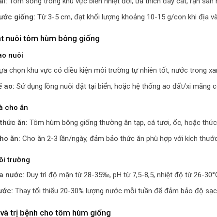
ái:
Tôm sống trong khu vực biển nhiệt đới, ứa thích đáy cát, rạn san
ước giống:
Từ 3-5 cm, đạt khối lượng khoảng 10-15 g/con khi địa và
uật nuôi tôm hùm bông giống
ao nuôi
a chọn khu vực có điều kiện môi trường tự nhiên tốt, nước trong xa
ế ao:
Sử dụng lồng nuôi đặt tại biển, hoặc hệ thống ao đất/xi măng c
à cho ăn
thức ăn:
Tôm hùm bông giống thường ăn tạp, cá tươi, ốc, hoặc thức 
ho ăn:
Cho ăn 2-3 lần/ngày, đảm bảo thức ăn phù hợp với kích thướ
ôi trường
a nước:
Duy trì độ mặn từ 28-35‰, pH từ 7,5-8,5, nhiệt độ từ 26-30°
ước:
Thay tối thiểu 20-30% lượng nước mỗi tuần để đảm bảo độ sạc
 và trị bệnh cho tôm hùm giống