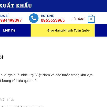
UA SỈ
HOTLINE
GIỎ HÀNG
0
0984498397
0865653965
Liên hệ
Giao Hàng Nhanh Toàn Quốc
ôi
ế cao, được nuôi nhiều tại Việt Nam và các nước trong khu vực.
 lượng và hiệu quả nuôi.
trên mai.