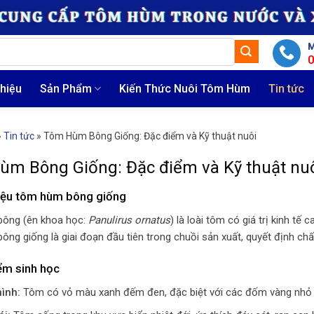
M
thiệu
Sản Phẩm
Kiến Thức Nuôi Tôm Hùm
Tin tức
»
Tin tức
»
Tôm Hùm Bông Giống: Đặc điểm và Kỹ thuật nuôi
m Bông Giống: Đặc điểm và Kỹ thuật nu
hiệu tôm hùm bông giống
ông (ên khoa học:
Panulirus ornatus
) là loài tôm có giá trị kinh t
ng giống là giai đoạn đầu tiên trong chuồi sản xuất, quyết định chất
ểm sinh học
ình:
Tôm có vỏ màu xanh đếm đen, đặc biệt với các đốm vàng nhỏ 