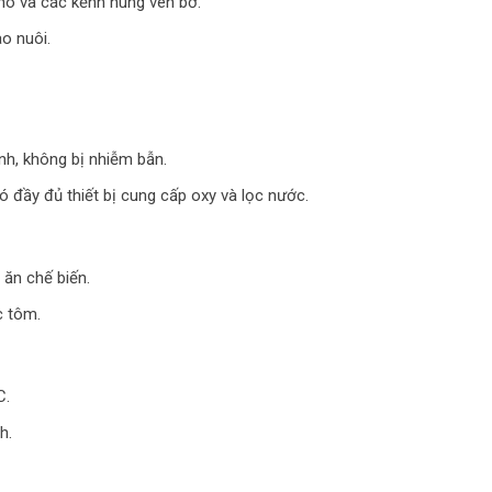
 hô và các kẽnh hùng ven bờ.
o nuôi.
nh, không bị nhiễm bẫn.
ó đầy đủ thiết bị cung cấp oxy và lọc nước.
ăn chế biến.
c tôm.
C.
h.