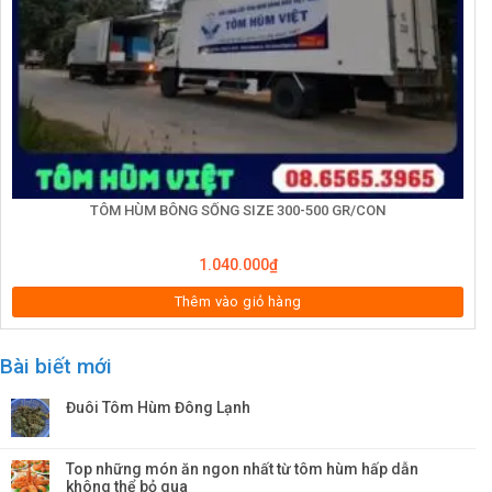
TÔM HÙM BÔNG SỐNG SIZE 300-500 GR/CON
1.040.000
₫
Thêm vào giỏ hàng
Bài biết mới
Đuôi Tôm Hùm Đông Lạnh
Top những món ăn ngon nhất từ tôm hùm hấp dẫn
không thể bỏ qua