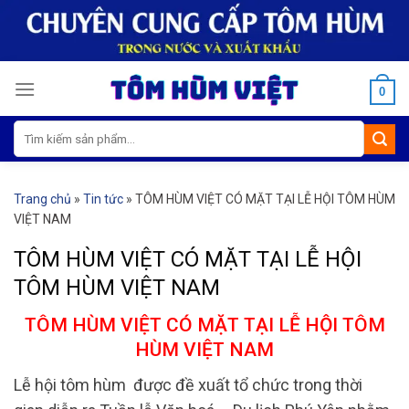
Skip
to
content
0
Tìm
kiếm:
Trang chủ
»
Tin tức
»
TÔM HÙM VIỆT CÓ MẶT TẠI LỄ HỘI TÔM HÙM
VIỆT NAM
TÔM HÙM VIỆT CÓ MẶT TẠI LỄ HỘI
TÔM HÙM VIỆT NAM
TÔM HÙM VIỆT CÓ MẶT TẠI LỄ HỘI TÔM
HÙM VIỆT NAM
Lễ hội tôm hùm được đề xuất tổ chức trong thời