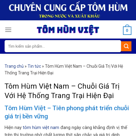
Skip
to
content
0
Tìm
kiếm:
Trang chủ
»
Tin tức
»
Tôm Hùm Việt Nam – Chuỗi Giá Trị Với Hệ
Thống Trang Trại Hiện Đại
Tôm Hùm Việt Nam – Chuỗi Giá Trị
Với Hệ Thống Trang Trại Hiện Đại
Tôm Hùm Việt – Tiên phong phát triển chuỗi
giá trị bền vững
Hiện nay
tôm hùm việt nam
đang ngày càng khẳng định vị thế
trên thị trường nhờ chất lượng thịt săn chắc và giá trị dinh