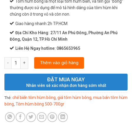
Tôm hùm bông là một loại tôm hùm biển, và tên gọi “bông”
thường được sử dụng để mô tả hình dáng của tôm hùm khi
chúng còn ở trong vỏ và còn non.
Giao hàng nhanh 2h TP.HCM
Địa Chỉ Kho Hàng: 27/11 An Phú Đông, Phường An Phú
Đông, Quận 12, TP.Hồ Chí Minh
Liên Hệ Ngay hotline: 0865653965
TÔM HÙM BÔNG SỐNG 500-700GR số lượng
Thêm vào giỏ hàng
ĐẶT MUA NGAY
Nhân viên sẽ xác nhận đơn hàng sớm nhất
chế biến tôm hùm bông
giá tôm hùm bông
mua bán tôm hùm
Thẻ:
,
,
bông
Tôm hùm bông 500-700gr
,