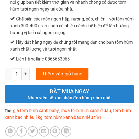
nơi giúp bạn tiết kiệm thời gian và nhanh chóng có được tôm
hùm tươi ngon ngay tại cửa nhà.
Chế biến các món ngon hấp, nướng, xào, chiên… với tôm hùm
xanh 300-400 gram, bạn có nhiều cách chế biến để tận hưởng
hương vị biển cả ngon miệng.
Hãy đặt hàng ngay để chúng tôi mang đến cho bạn tôm hùm
xanh chất lượng và tươi ngon nhất.
Liên hệ hotline 0865653965
TÔM HÙM XANH SỐNG SIZE 400-500GR số lượng
Thêm vào giỏ hàng
ĐẶT MUA NGAY
Nhân viên sẽ xác nhận đơn hàng sớm nhất
giá tôm hùm xanh baby
mua tôm hùm xanh ở đâu
tôm hùm
Thẻ:
,
,
xanh bao nhiêu 1kg
tôm hùm xanh bao nhiêu tiền
,