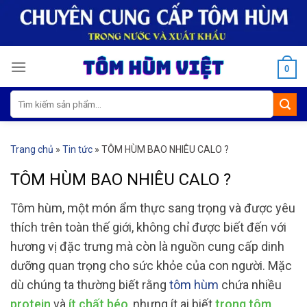
Skip
to
content
0
Tìm
kiếm:
Trang chủ
»
Tin tức
»
TÔM HÙM BAO NHIÊU CALO ?
TÔM HÙM BAO NHIÊU CALO ?
Tôm hùm, một món ẩm thực sang trọng và được yêu
thích trên toàn thế giới, không chỉ được biết đến với
hương vị đặc trưng mà còn là nguồn cung cấp dinh
dưỡng quan trọng cho sức khỏe của con người. Mặc
dù chúng ta thường biết rằng
tôm hùm
chứa nhiều
protein
và
ít chất béo
, nhưng ít ai biết
trong tôm