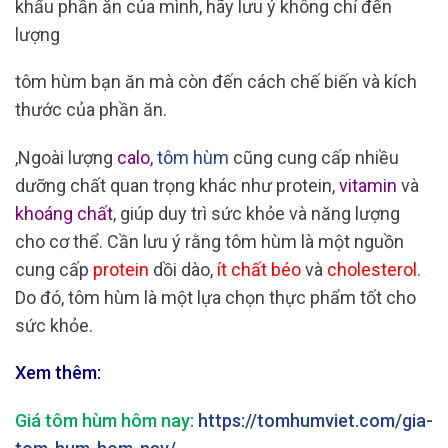
khẩu phần ăn của mình, hãy lưu ý không chỉ đến
lượng
tôm hùm bạn ăn mà còn đến cách chế biến và kích
thước của phần ăn.
,Ngoài lượng
calo
,
tôm hùm
cũng cung cấp nhiều
dưỡng chất quan trọng khác như protein,
vitamin
và
khoáng ch
ấ
t
, giúp duy trì sức khỏe và năng lượng
cho cơ thể. Cần lưu ý rằng tôm hùm là một nguồn
cung cấp
protein
dồi dào,
ít chất béo
và
cholesterol.
Do đó, tôm hùm là một lựa chọn thực phẩm tốt cho
sức khỏe.
Xem thêm:
Giá tôm hùm hôm nay:
https://tomhumviet.com/gia-