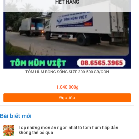
HẾT HÀNG
TÔM HÙM BÔNG SỐNG SIZE 300-500 GR/CON
1.040.000
₫
Đọc tiếp
Bài biết mới
Top những món ăn ngon nhất từ tôm hùm hấp dẫn
không thể bỏ qua